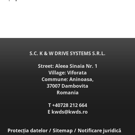
S.C. K & W DRIVE SYSTEMS S.R.L.
Street: Aleea Sinaia Nr. 1
Village: Viforata
Commune: Aninoasa,
37007 Dambovita
Romania
T
+40728 212 664
E
kwds@kwds.ro
Protecția datelor
Sitemap
Notificare juridică