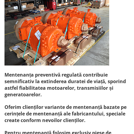
Mentenanța preventivă regulată contribuie
semnificativ la extinderea duratei de viață, sporind
astfel fiabilitatea motoarelor, transmisiilor și
generatoarelor.
Oferim clienților variante de mentenanță bazate pe
cerințele de mentenanță ale fabricantului, speciale
create conform nevoilor clienților.
Pentru mentenanță folosim exclusiv piese de