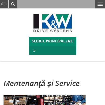
Căutare
RO
Verstanden
Wir benutzen auf unserer Website Cookies.
SEDIUL PRINCIPAL (AT)
Mentenanță și Service