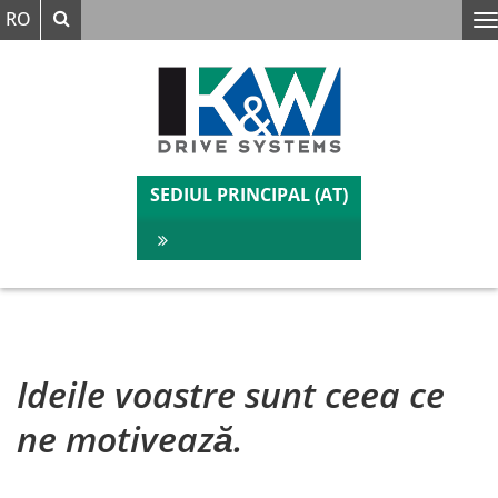
Căutare
RO
Verstanden
Wir benutzen auf unserer Website Cookies.
SEDIUL PRINCIPAL (AT)
Ideile voastre sunt ceea ce
ne motivează.