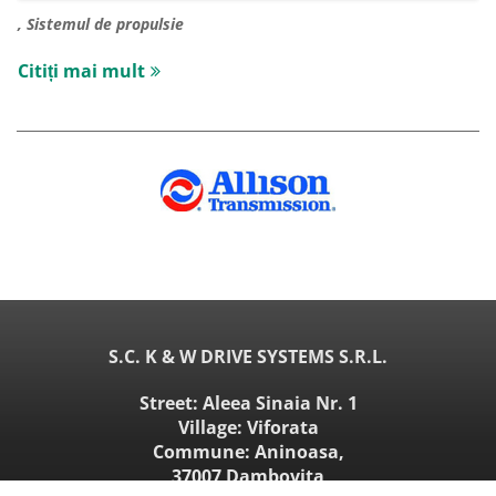
, Sistemul de propulsie
Citiți mai mult
S.C. K & W DRIVE SYSTEMS S.R.L.
Street: Aleea Sinaia Nr. 1
Village: Viforata
Commune: Aninoasa,
37007 Dambovita