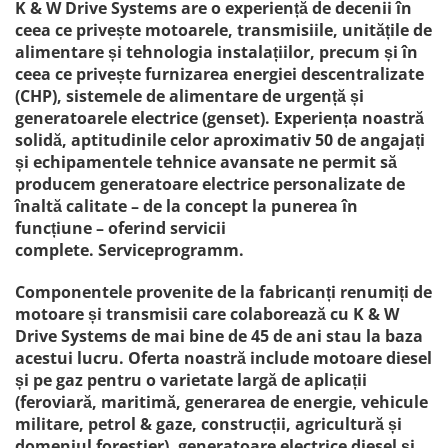
K & W Drive Systems are o experiență de decenii în
ceea ce privește motoarele, transmisiile, unitățile de
alimentare și tehnologia instalațiilor, precum și în
ceea ce privește furnizarea energiei descentralizate
(CHP), sistemele de alimentare de urgență și
generatoarele electrice (genset). Experiența noastră
solidă, aptitudinile celor aproximativ 50 de angajați
și echipamentele tehnice avansate ne permit să
producem generatoare electrice personalizate de
înaltă calitate – de la concept la punerea în
funcțiune – oferind servicii
complete.
Serviceprogramm.
Componentele provenite de la fabricanți renumiți de
motoare și transmisii care colaborează cu K & W
Drive Systems de mai bine de 45 de ani stau la baza
acestui lucru. Oferta noastră include motoare diesel
și pe gaz pentru o varietate largă de aplicații
(feroviară, maritimă, generarea de energie, vehicule
militare, petrol & gaze, construcții, agricultură și
domeniul forestier), generatoare electrice diesel și