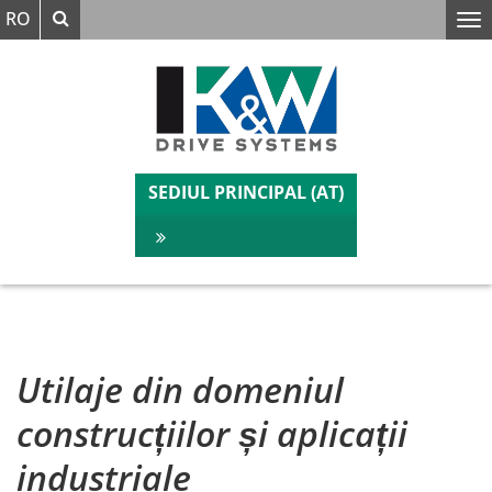
Căutare
RO
Verstanden
Wir benutzen auf unserer Website Cookies.
SEDIUL PRINCIPAL (AT)
Utilaje din domeniul
construcțiilor și aplicații
industriale