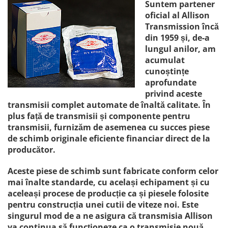
Suntem partener
oficial al Allison
Transmission încă
din 1959 și, de-a
lungul anilor, am
acumulat
cunoștințe
aprofundate
privind aceste
transmisii complet automate de înaltă calitate. În
plus față de transmisii și componente pentru
transmisii, furnizăm de asemenea cu succes piese
de schimb originale eficiente financiar direct de la
producător.
Aceste piese de schimb sunt fabricate conform celor
mai înalte standarde, cu același echipament și cu
aceleași procese de producție ca și piesele folosite
pentru construcția unei cutii de viteze noi. Este
singurul mod de a ne asigura că transmisia Allison
va continua să funcționeze ca o transmisie nouă.