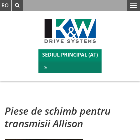
Căutare
RO
Verstanden
Wir benutzen auf unserer Website Cookies.
SEDIUL PRINCIPAL (AT)
Piese de schimb pentru
transmisii Allison