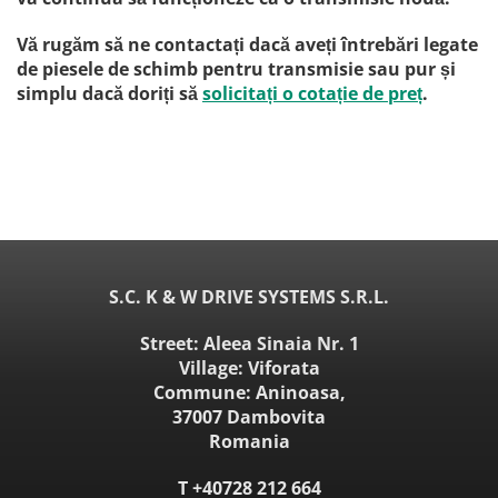
Vă rugăm să ne contactați dacă aveți întrebări legate
de piesele de schimb pentru transmisie sau pur și
simplu dacă doriți să
solicitați o cotație de preț
.
S.C. K & W DRIVE SYSTEMS S.R.L.
Street: Aleea Sinaia Nr. 1
Village: Viforata
Commune: Aninoasa,
37007 Dambovita
Romania
T
+40728 212 664